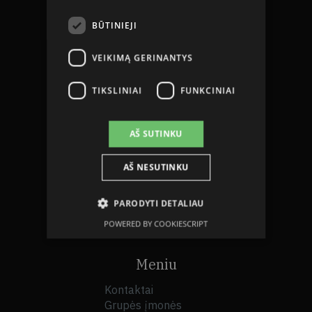
BŪTINIEJI
VEIKIMĄ GERINANTYS
Sekite mus socialiniuose tinkluose
TIKSLINIAI
FUNKCINIAI
AŠ SUTINKU
Įmonės informacija
JSC Grindeks
AŠ NESUTINKU
LV40003034935
Luminor Bank AS Latvija
PARODYTI DETALIAU
LV22RIKO0000081829006
POWERED BY COOKIESCRIPT
RIKOLV2X
Meniu
Kontaktai
Grupės įmonės